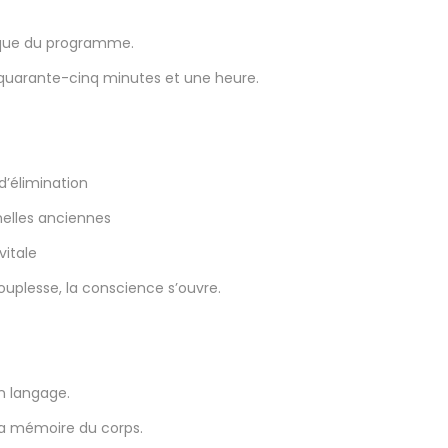
mique du programme.
uarante-cinq minutes et une heure.
’élimination
nelles anciennes
vitale
 souplesse, la conscience s’ouvre.
n langage.
 la mémoire du corps.