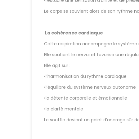
•restaure une sensation d’unité et de prés
Le corps se souvient alors de son rythme na
La cohérence cardiaque
Cette respiration accompagne le système ne
Elle soutient le nervaï et favorise une régul
Elle agit sur :
•l’harmonisation du rythme cardiaque
•l’équilibre du système nerveux autonome
•la détente corporelle et émotionnelle
•la clarté mentale
Le souffle devient un point d’ancrage sûr da