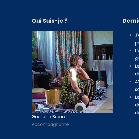
Qui Suis-je ?
Derni
J’
p
L’
g
L
de
A
so
L
d
da
Gaelle Le Brenn
Accompagnante